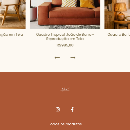
ução em Tela
Quadro Tropical João de Barro -
Quadro Buri
Reprodução em Tela
R$985,00
Todos os produtos