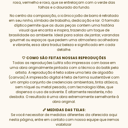
rosa, vermelho e roxo, que se entrelaçam com o verde das
folhas e o dourado do fundo.
No centro da composição, o icônico joão de barro é retratado
em seu ninho, símbolo de trabalho, dedicação e lar. O formato
díptico permite que as duas peças contem uma história
visual que encanta e inspira, trazendo um toque de
brasilidade ao ambiente. Ideal para salas de jantar, varandas
gourmet ou espaços que pedem uma atmosfera acolhedora
e vibrante, essa obra traduz beleza e significado em cada
detalhe.
🤍 COMO SÃO FEITAS NOSSAS REPRODUÇÕES
Todas as reproduções LuWa são impressas com base em
uma obra originalmente pintada com a técnica do batik pela
artista. A reprodução é feita sobre uma tela de algodão
(canvas).A impressão digital é feita de forma sustentável com
um amplo conjunto de credenciais ambientais, tinta atóxica,
sem níquel ou metal pesado, com tecnologia látex, que
dispensa o uso de solvente. É altamente resistente, não
desbota. O resultado é uma obra extremamente semelhante à
obra original.
📏 MEDIDAS DAS TELAS:
Se você necessitar de medidas diferentes da oferecida aqui
nesta página, entre em contato com nossa equipe que iremos
viabilizar