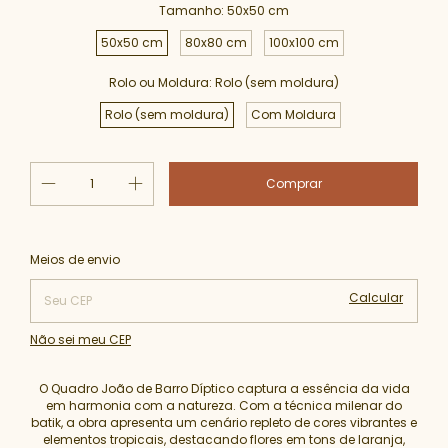
Tamanho:
50x50 cm
50x50 cm
80x80 cm
100x100 cm
Rolo ou Moldura:
Rolo (sem moldura)
Rolo (sem moldura)
Com Moldura
Alterar CEP
Entregas para o CEP:
Meios de envio
Calcular
Não sei meu CEP
O Quadro João de Barro Díptico captura a essência da vida
em harmonia com a natureza. Com a técnica milenar do
batik, a obra apresenta um cenário repleto de cores vibrantes e
elementos tropicais, destacando flores em tons de laranja,