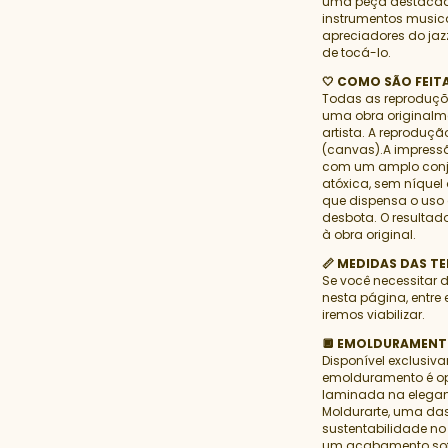
uma peça destacada
instrumentos musica
apreciadores do ja
de tocá-lo.
🤍 COMO SÃO FEI
Todas as reproduç
uma obra originalme
artista. A reproduçã
(canvas).A impressão
com um amplo conjun
atóxica, sem níquel
que dispensa o uso d
desbota. O resulta
à obra original.
📏 MEDIDAS DAS TE
Se você necessitar 
nesta página, entr
iremos viabilizar.
🔲 EMOLDURAMENT
Disponível exclusiva
emolduramento é op
laminada na elegant
Moldurarte, uma das
sustentabilidade no 
um acabamento sofi