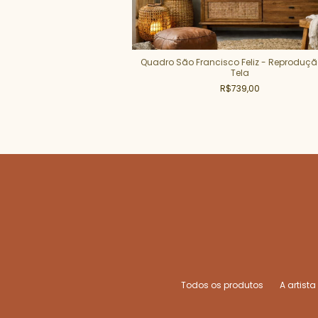
- Reprodução em Tela
Quadro São Francisco Feliz - Reproduç
Tela
85,00
R$739,00
Todos os produtos
A artista