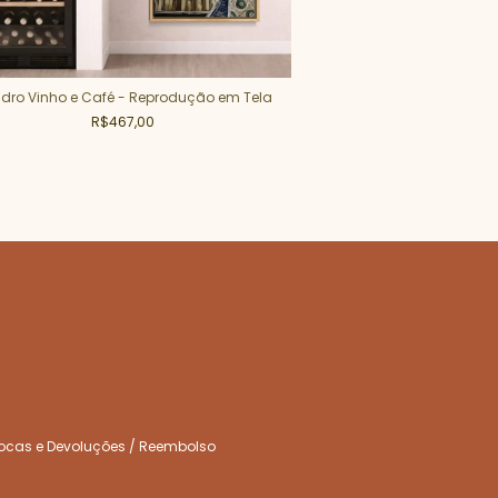
dro Vinho e Café - Reprodução em Tela
Quadro São Jorge - 
R$467,00
R$52
ocas e Devoluções / Reembolso