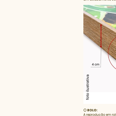
⚪ ROLO:
A reprodução em ro