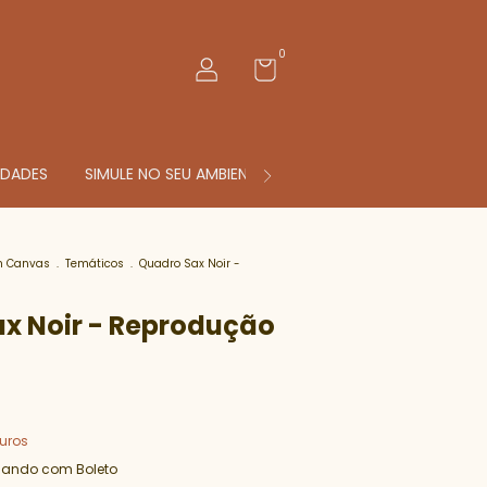
0
IDADES
SIMULE NO SEU AMBIENTE
PERSONALIZADOS
C
m Canvas
.
Temáticos
.
Quadro Sax Noir -
x Noir - Reprodução
uros
ando com Boleto