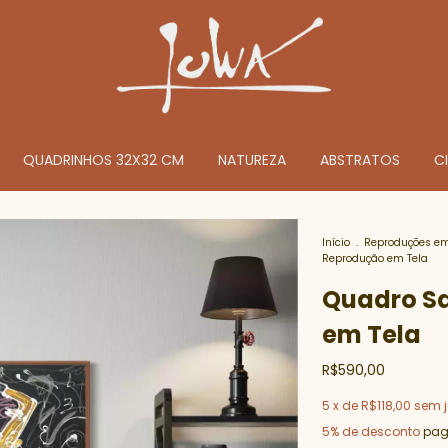
QUADRINHOS 32X32 CM
NATUREZA
ABSTRATOS
C
Início
.
Reproduções e
Reprodução em Tela
Quadro Sa
em Tela
R$590,00
5
x de
R$118,00
sem j
5% de desconto
pag