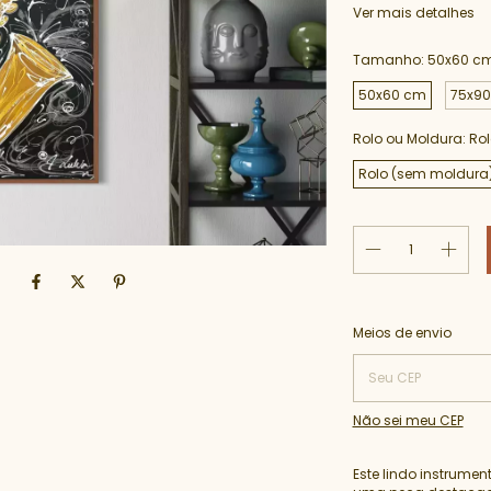
Ver mais detalhes
Tamanho:
50x60 c
50x60 cm
75x9
Rolo ou Moldura:
Ro
Rolo (sem moldura
Entregas para o CEP:
Meios de envio
Não sei meu CEP
Este lindo instrumen