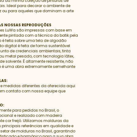
 da minha coleção de pinturas de
is. Ideal para decorar o ambiente de
zz ou para aqueles que dominam a arte
TAS NOSSAS REPRODUÇÕES
ões LuWa são impressas com base em
nte pintada com a técnica do batik pela
o é feita sobre uma tela de algodão
 digital é feita de forma sustentável
to de credenciais ambientais, tinta
 ou metal pesado, com tecnologia látex,
e solvente. É altamente resistente, não
do é uma obra extremamente semelhante
LAS:
de medidas diferentes da oferecida aqui
e em contato com nossa equipe que
O:
mente para pedidos no Brasil, o
cional e realizado com madeira
e cor freijó. Utilizamos molduras da
 principais referências em qualidade e
setor de molduras no Brasil, garantindo
sticado e harmônico para a sua obra.