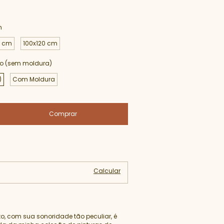
m
0 cm
100x120 cm
lo (sem moldura)
)
Com Moldura
Alterar CEP
Calcular
to, com sua sonoridade tão peculiar, é