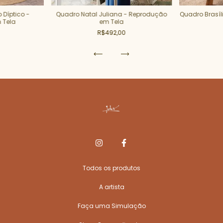
Díptico -
Quadro Natal Juliana - Reprodução
Quadro Brasí
 Tela
em Tela
R$492,00
Todos os produtos
A artista
Faça uma Simulação