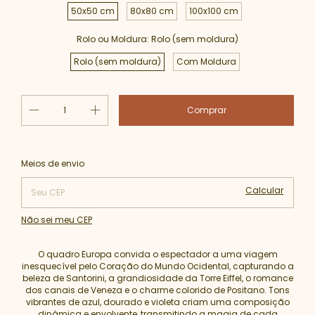
50x50 cm
80x80 cm
100x100 cm
Rolo ou Moldura:
Rolo (sem moldura)
Rolo (sem moldura)
Com Moldura
Alterar CEP
Entregas para o CEP:
Meios de envio
Calcular
Não sei meu CEP
O quadro Europa convida o espectador a uma viagem
inesquecível pelo Coração do Mundo Ocidental, capturando a
beleza de Santorini, a grandiosidade da Torre Eiffel, o romance
dos canais de Veneza e o charme colorido de Positano. Tons
vibrantes de azul, dourado e violeta criam uma composição
dinâmica e envolvente, transmitindo a magia de cada