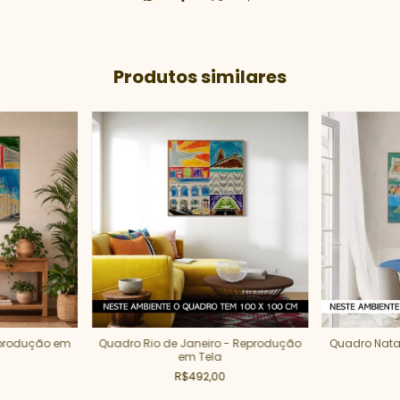
Produtos similares
eprodução em
Quadro Rio de Janeiro - Reprodução
Quadro Nata
em Tela
R$492,00