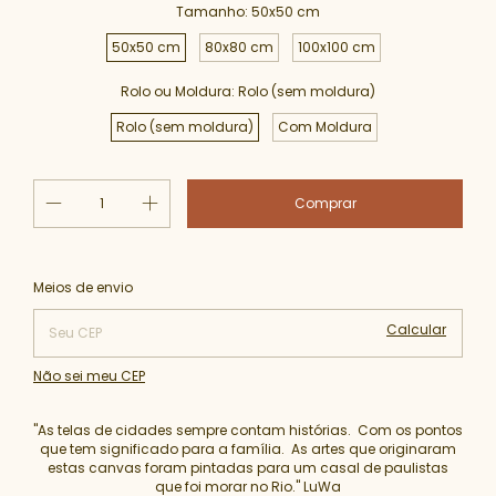
Tamanho:
50x50 cm
50x50 cm
80x80 cm
100x100 cm
Rolo ou Moldura:
Rolo (sem moldura)
Rolo (sem moldura)
Com Moldura
Alterar CEP
Entregas para o CEP:
Meios de envio
Calcular
Não sei meu CEP
"As telas de cidades sempre contam histórias. Com os pontos
que tem significado para a família. As artes que originaram
estas canvas foram pintadas para um casal de paulistas
que foi morar no Rio." LuWa